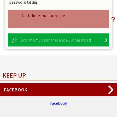
password til dig.
Tast din e-mailadresse
Send me my username and NEW password
KEEP UP
FACEBOOK
Facebook